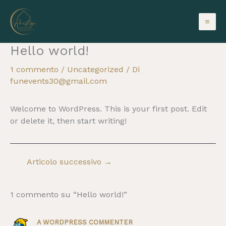
Vai
al
contenuto
Hello world!
1 commento
/
Uncategorized
/ Di
funevents30@gmail.com
Welcome to WordPress. This is your first post. Edit
or delete it, then start writing!
Articolo successivo
→
1 commento su “Hello world!”
A WORDPRESS COMMENTER