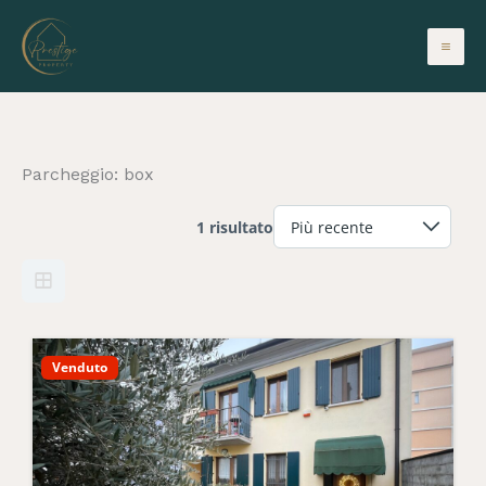
Vai
al
contenuto
Parcheggio:
box
1 risultato
Venduto