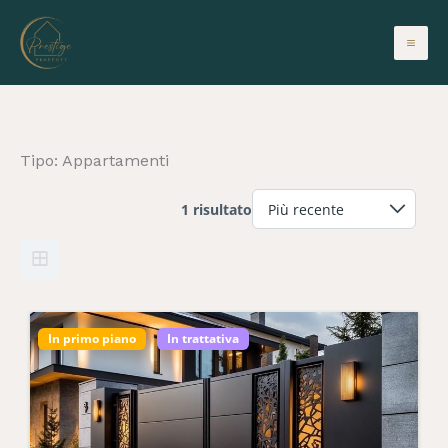
Vai
al
contenuto
Tipo:
Appartamenti
1 risultato
In primo piano
In trattativa