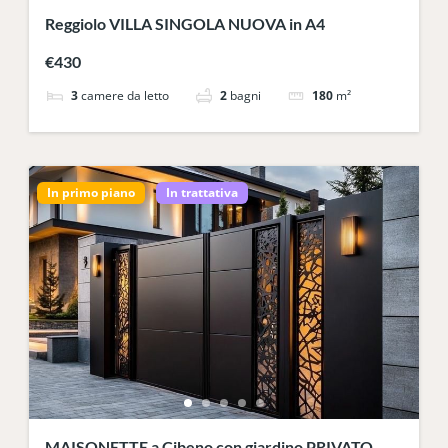
Reggiolo VILLA SINGOLA NUOVA in A4
€430
3
camere da letto
2
bagni
180
m²
In primo piano
In trattativa
MAISONETTE a Cibeno con giardino PRIVATO