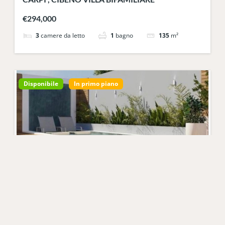
€294,000
3
camere da letto
1
bagno
135
m²
Disponibile
In primo piano
Villetta a schiera a Campagnola Emilia