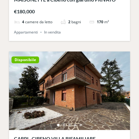
€180,000
4
camere da letto
2
bagni
170
m²
Appartamenti
In vendita
Disponibile
CARPI , CIBENO VILLA BIFAMILIARE