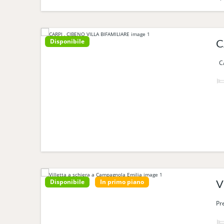
Disponibile
C
CA
Disponibile
In primo piano
V
Pr