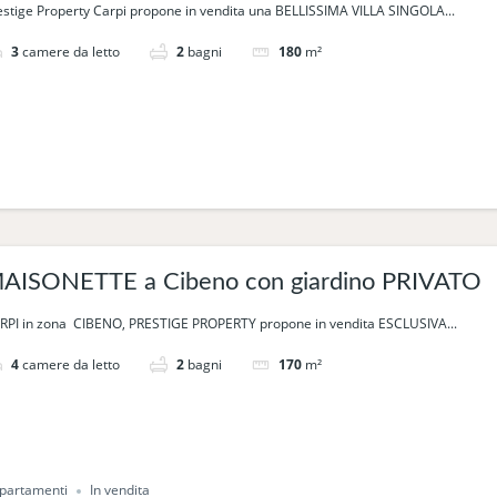
estige Property Carpi propone in vendita una BELLISSIMA VILLA SINGOLA...
3
camere da letto
2
bagni
180
m²
AISONETTE a Cibeno con giardino PRIVATO
RPI in zona CIBENO, PRESTIGE PROPERTY propone in vendita ESCLUSIVA...
4
camere da letto
2
bagni
170
m²
partamenti
In vendita