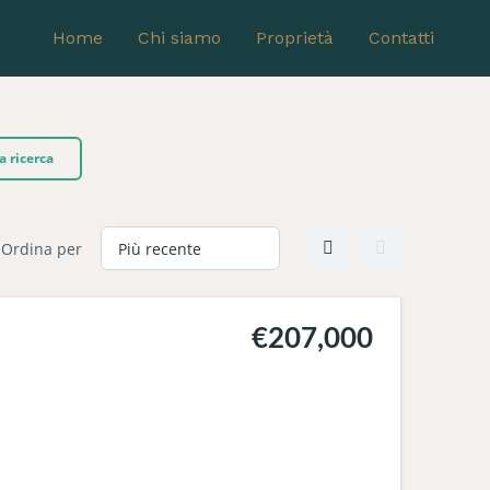
Home
Chi siamo
Proprietà
Contatti
a ricerca
Ordina per
€207,000