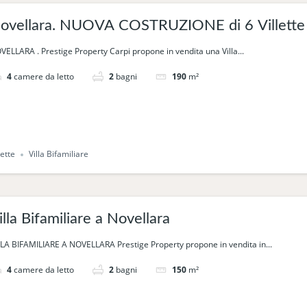
Novellara. NUOVA COSTRUZIO
VELLARA . Prestige Property Carpi propone in vendita una Villa...
4
camere da letto
2
bagni
190
m²
lette
Villa Bifamiliare
illa Bifamiliare a Novellara
LLA BIFAMILIARE A NOVELLARA Prestige Property propone in vendita in...
4
camere da letto
2
bagni
150
m²