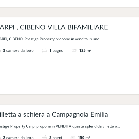
ARPI , CIBENO VILLA BIFAMILIARE
RPI, CIBENO. Prestige Property propone in vendita in uno...
3
camere da letto
1
bagno
135
m²
illetta a schiera a Campagnola Emilia
estige Property Carpi propone in VENDITA questa splendida villetta a...
2
camere da letto
3
bagni
150
m²