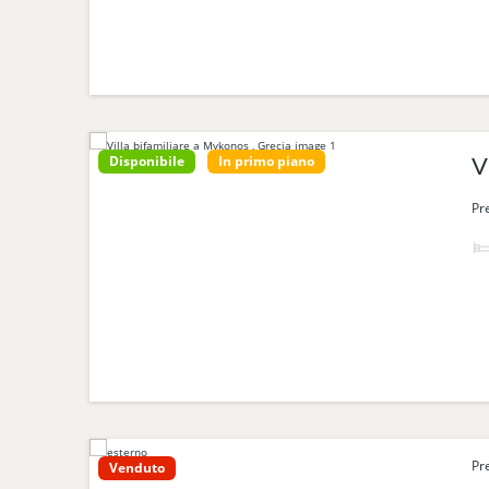
Disponibile
In primo piano
V
Pr
Pr
Venduto