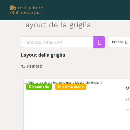
Vai
al
contenuto
Layout della griglia
Prezzo
Layout della griglia
13 risultati
Disponibile
In primo piano
V
VI