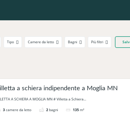
Tipo
Camere da letto
Bagni
Più filtri
Salv
illetta a schiera indipendente a Moglia MN
LLETTA A SCHIERA A MOGLIA MN # Villetta a Schiera...
3
camere da letto
2
bagni
135
m²