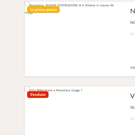
In primo piano
NO
Vil
Venduto
V
VI